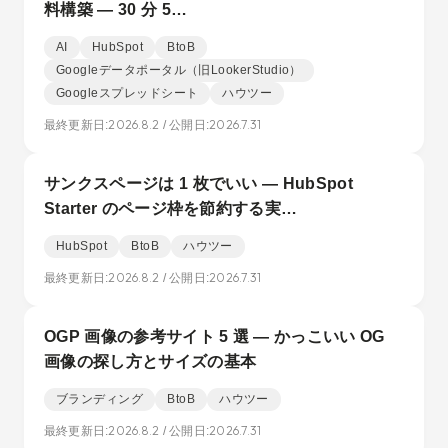
料構築 — 30 分 5…
AI
HubSpot
BtoB
Googleデータポータル（旧LookerStudio）
Googleスプレッドシート
ハウツー
2026.8.2
2026.7.31
最終更新日:
/ 公開日:
サンクスページは 1 枚でいい — HubSpot
Starter のページ枠を節約する実…
HubSpot
BtoB
ハウツー
2026.8.2
2026.7.31
最終更新日:
/ 公開日:
OGP 画像の参考サイト 5 選 — かっこいい OG
画像の探し方とサイズの基本
ブランディング
BtoB
ハウツー
2026.8.2
2026.7.31
最終更新日:
/ 公開日: