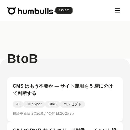
POST
BtoB
CMS はもう不要か — サイト運用を 5 層に分け
て判断する
AI
HubSpot
BtoB
コンセプト
2026.8.7
2026.8.7
最終更新日:
/ 公開日: