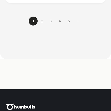
1
2
3
4
5
›
humbulls