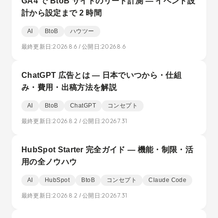
GA4 で BtoB サイトのリード計測 — イベント設
計から設定まで 2 時間
AI
BtoB
ハウツー
2026.8.6
2026.8.6
最終更新日:
/ 公開日:
ChatGPT 広告とは — 日本でいつから・仕組
み・費用・出稿方法を解説
AI
BtoB
ChatGPT
コンセプト
2026.8.2
2026.7.31
最終更新日:
/ 公開日:
HubSpot Starter 完全ガイド — 機能・制限・活
用の全ノウハウ
AI
HubSpot
BtoB
コンセプト
Claude Code
2026.8.2
2026.7.31
最終更新日:
/ 公開日: