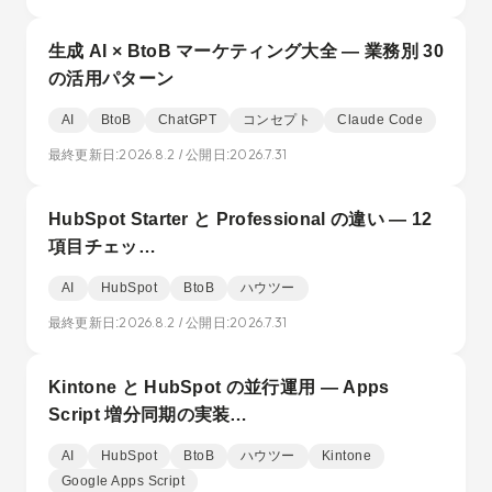
生成 AI × BtoB マーケティング大全 — 業務別 30
の活用パターン
AI
BtoB
ChatGPT
コンセプト
Claude Code
2026.8.2
2026.7.31
最終更新日:
/ 公開日:
HubSpot Starter と Professional の違い — 12
項目チェッ…
AI
HubSpot
BtoB
ハウツー
2026.8.2
2026.7.31
最終更新日:
/ 公開日:
Kintone と HubSpot の並行運用 — Apps
Script 増分同期の実装…
AI
HubSpot
BtoB
ハウツー
Kintone
Google Apps Script