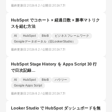
2026.8.2
2026.7.31
最終更新日:
/ 公開日:
HubSpot でコホート × 経過日数 × 勝率マトリク
スを組む方法
AI
HubSpot
BtoB
ビジネスフレームワーク
Googleデータポータル（旧LookerStudio）
2026.8.2
2026.7.31
最終更新日:
/ 公開日:
HubSpot Stage History を Apps Script 30 行
で日次記録…
AI
HubSpot
BtoB
ハウツー
Google Apps Script
2026.8.2
2026.7.31
最終更新日:
/ 公開日:
Looker Studio で HubSpot ダッシュボードを無