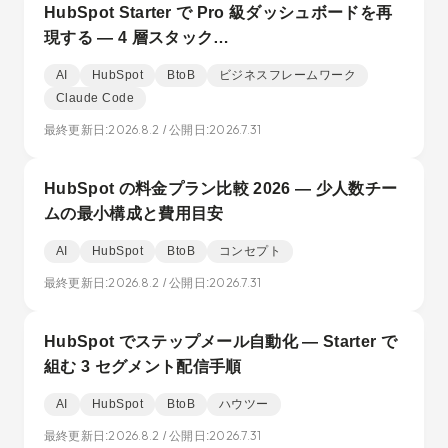
HubSpot Starter で Pro 級ダッシュボードを再
現する — 4 層スタック…
AI
HubSpot
BtoB
ビジネスフレームワーク
Claude Code
2026.8.2
2026.7.31
最終更新日:
/ 公開日:
HubSpot の料金プラン比較 2026 — 少人数チー
ムの最小構成と費用目安
AI
HubSpot
BtoB
コンセプト
2026.8.2
2026.7.31
最終更新日:
/ 公開日:
HubSpot でステップメール自動化 — Starter で
組む 3 セグメント配信手順
AI
HubSpot
BtoB
ハウツー
2026.8.2
2026.7.31
最終更新日:
/ 公開日: