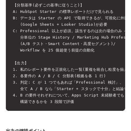
【分類基準(必ずこの基準に従うこと)】

A: HubSpot Starter の標準レポートだけで見られる

B: データは Starter の API で取得できるが、可視化に外部ツ
   (Google Sheets + Looker Studio)が必要

C: Professional 以上が必須。該当するのは次の場合のみ —

   分単位の Stage History / Marketing Hub Profess
   (A/B テスト・Smart Content・高度セグメント)/

   Workflow を 25 個超使う前提の自動化

【出力】

1. 私のレポート要件を正規化した一覧(重複を統合し粒度を揃える)
2. 各要件の A / B / C 分類表(根拠を各 1 行)

3. 判定: C が 1 つでもあれば「Professional 検討」、

   全て A / B なら「Starter + スタックで十分」と結論する
4. B の要件それぞれについて、Apps Script 未経験者でも

出力の確認ポイント