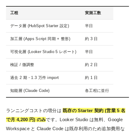
工程
実測工数
データ層 (HubSpot Starter 設定)
半日
加工層 (Apps Script 同期 + 整形)
約 3 日
可視化層 (Looker Studio 5 レポート)
半日
検証 / 微調整
約 2 日
過去 2 期・1.3 万件 import
約 1 日
知能層 (Claude Code)
各工程に並行
ランニングコストの増分は
既存の Starter 契約 (営業 5 名
で月 4,200 円) のみ
です。Looker Studio は無料、Google
Workspace と Claude Code は既存利用のため追加費用な