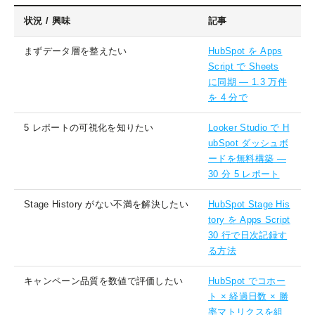
状況 / 興味
記事
まずデータ層を整えたい
HubSpot を Apps
Script で Sheets
に同期 — 1.3 万件
を 4 分で
5 レポートの可視化を知りたい
Looker Studio で H
ubSpot ダッシュボ
ードを無料構築 —
30 分 5 レポート
Stage History がない不満を解決したい
HubSpot Stage His
tory を Apps Script
30 行で日次記録す
る方法
キャンペーン品質を数値で評価したい
HubSpot でコホー
ト × 経過日数 × 勝
率マトリクスを組