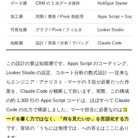
データ層
CRM の 1 次データ保持
HubSpot Starter
加工層
同期 / 整形 / Pivot 前処理
Apps Script + Googl
可視化層
グラフ / Pivot / フィルタ
Looker Studio
知能層
設計 / 実装 / 分析 / デバッグ
Claude Code
この設計の要は知能層です。Apps Script のコーディング、
Looker Studio の設定、コホート分析の数式設計 — 従来な
らエンジニア・アナリスト・マーケの 3 役が必要だった作
業を、Claude Code が横断して担います。実際、この構成
の約 1,300 行の Apps Script コードは、ほぼすべて Claude
Code の出力で構築しました。マーケ担当に必要なのは
コ
ードを書く力ではなく、「何を見たいか」を言語化する力
です。冒頭の「うちには無理では」への答えはここにあり
ます。