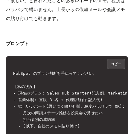
「欲しい」と言われたことのあるレポートのメモ。粒度は
バラバラで構いません。上長からの依頼メールや会議メモ
の貼り付けでも動きます。
プロンプト
コピー
HubSpot のプラン判断を手伝ってください。

【私の状況】

- 現在のプラン: Sales Hub Starter(記入例。Marketing
- 営業体制: 直販 3 名 + 代理店経由(記入例)

- 欲しいレポート(思いつく限り列挙。粒度バラバラで OK):

  - 月次の商談ステージ推移を役員会で見せたい

  - 担当者別の成約率

  - (以下、自社のメモを貼り付け)
