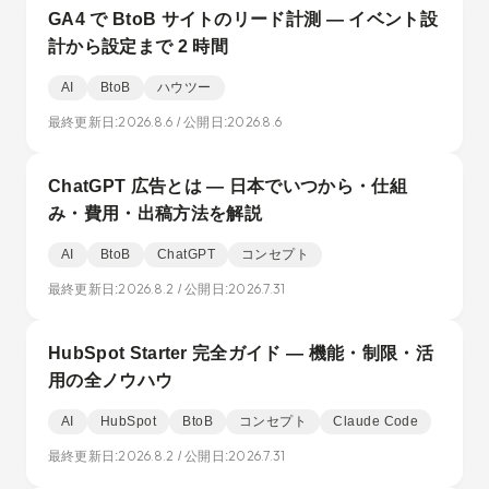
GA4 で BtoB サイトのリード計測 — イベント設
計から設定まで 2 時間
AI
BtoB
ハウツー
2026.8.6
2026.8.6
最終更新日:
/ 公開日:
ChatGPT 広告とは — 日本でいつから・仕組
み・費用・出稿方法を解説
AI
BtoB
ChatGPT
コンセプト
2026.8.2
2026.7.31
最終更新日:
/ 公開日:
HubSpot Starter 完全ガイド — 機能・制限・活
用の全ノウハウ
AI
HubSpot
BtoB
コンセプト
Claude Code
2026.8.2
2026.7.31
最終更新日:
/ 公開日: