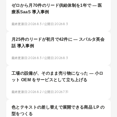
ゼロから月70件のリード供給体制を1年で — 医
療系SaaS 導入事例
2026.8.3
2026.8.3
最終更新日:
/ 公開日:
月25件のリードが初月で42件に — スパルタ英会
話 導入事例
2026.8.3
2026.8.3
最終更新日:
/ 公開日:
工場の設備が、そのまま売り物になった — 小ロ
ット OEM をサービスとして立ち上げる
2026.8.2
2026.7.31
最終更新日:
/ 公開日:
色とテキストの差し替えで展開できる商品 LP の
型をつくる