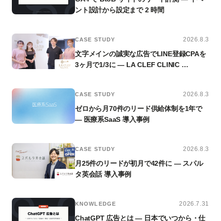
ント設計から設定まで 2 時間
2026.8.3
CASE STUDY
文字メインの誠実な広告でLINE登録CPAを
3ヶ月で1/3に — LA CLEF CLINIC …
2026.8.3
CASE STUDY
ゼロから月70件のリード供給体制を1年で
— 医療系SaaS 導入事例
2026.8.3
CASE STUDY
月25件のリードが初月で42件に — スパル
タ英会話 導入事例
2026.7.31
KNOWLEDGE
ChatGPT 広告とは — 日本でいつから・仕