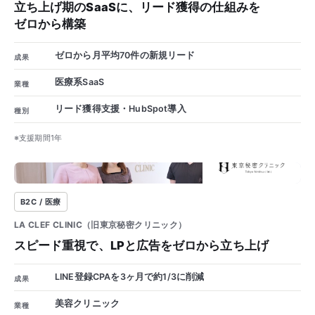
立ち上げ期のSaaSに、リード獲得の仕組みを
ゼロから構築
ゼロから月平均70件の新規リード
成果
医療系SaaS
業種
リード獲得支援・HubSpot導入
種別
※支援期間1年
1/3
B2C / 医療
LA CLEF CLINIC（旧東京秘密クリニック）
スピード重視で、LPと広告をゼロから立ち上げ
LINE登録CPAを3ヶ月で約1/3に削減
成果
美容クリニック
業種