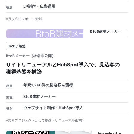
LP制作・広告運用
種別
※月次広告レポート実測。
1,266
BtoB建材メーカー
B2B / 製造
BtoBメーカー（社名非公開）
サイトリニューアルとHubSpot導入で、見込客の
獲得基盤を構築
年間1,266件の見込客を獲得
成果
BtoB建材メーカー
業種
ウェブサイト制作・HubSpot導入
種別
※共同プロジェクトとして参画・リニューアル後1年