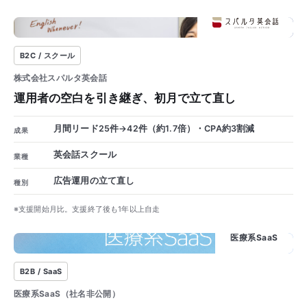
×1.7
B2C / スクール
株式会社スパルタ英会話
運用者の空白を引き継ぎ、初月で立て直し
月間リード25件→42件（約1.7倍）・CPA約3割減
成果
英会話スクール
業種
広告運用の立て直し
種別
※支援開始月比。支援終了後も1年以上自走
70件
医療系SaaS
B2B / SaaS
医療系SaaS（社名非公開）