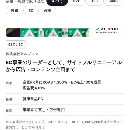
すべて
B2B
B2C
SaaS
業種・業態で絞り込む
製造
EC
医療
130%
B2C / EC
株式会社アルプロン
EC事業のリーダーとして、サイトフルリニューアル
から広告・コンテンツ企画まで
企画PR月に
ROAS 1,300%
・EC売上130%成長・
成果
広告費▲81%
健康食品EC
業種
事業立て直し・広告運用
種別
※EC事業部統括として支援（2021-2022）。ROAS 1,300%はPR実施月の月次広
告費対比・ほか前年同月比